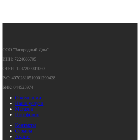
ООО "Загородный Дом"
ИНН: 7224086705
ОГРН: 1237200001060
Р/С: 40702810510001290428
БИК: 044525974
О компании
Наши услуги
Магазин
Портфолио
Контакты
Отзывы
Акции