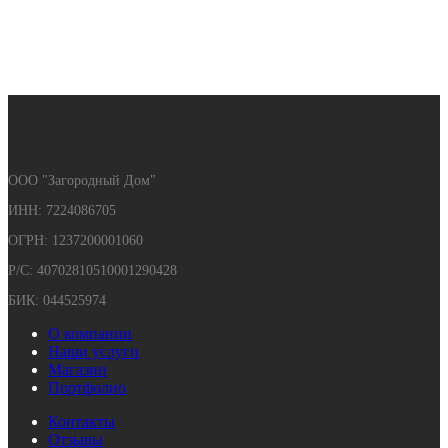
ООО "Загородный Дом"
ИНН: 7224086705
ОГРН: 1237200001060
Р/С: 40702810510001290428
БИК: 044525974
О компании
Наши услуги
Магазин
Портфолио
Контакты
Отзывы