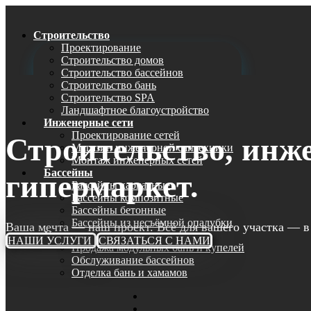
Строительство
Проектирование
Строительство домов
Строительство бассейнов
Строительство бань
Строительство SPA
Ландшафтное благоустройство
Инженерные сети
Проектирование сетей
Строительство, инже
Магазин инженерной сантехники
Монтаж инженерных сетей
Бассейны
гипермаркет.
Бассейны каркасные
Бассейны композитные
Бассейны бетонные
Бассейны из несъёмной опалубки
Ваша мечта — наш проект. Всё для вашего участка — в
Услуги
НАШИ УСЛУГИ
СВЯЗАТЬСЯ С НАМИ
Продажа модульных бань и купелей
Обслуживание бассейнов
Отделка бань и хамамов