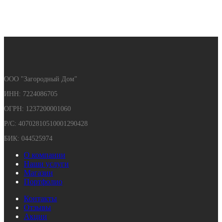
ООО "Загородный Дом"
ИНН: 7224086705
ОГРН: 1237200001060
Р/С: 40702810510001290428
БИК: 044525974
О компании
Наши услуги
Магазин
Портфолио
Контакты
Отзывы
Акции