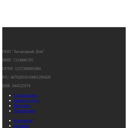
ООО "Загородный Дом"
ИНН: 7224086705
ОГРН: 1237200001060
Р/С: 40702810510001290428
БИК: 044525974
О компании
Наши услуги
Магазин
Портфолио
Контакты
Отзывы