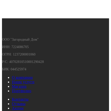
ООО "Загородный Дом"
ИНН: 7224086705
ОГРН: 1237200001060
Р/С: 40702810510001290428
БИК: 044525974
О компании
Наши услуги
Магазин
Портфолио
Контакты
Отзывы
Акции