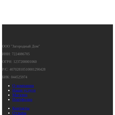
ООО "Загородный Дом"
ИНН: 7224086705
ОГРН: 1237200001060
Р/С: 40702810510001290428
БИК: 044525974
О компании
Наши услуги
Магазин
Портфолио
Контакты
Отзывы