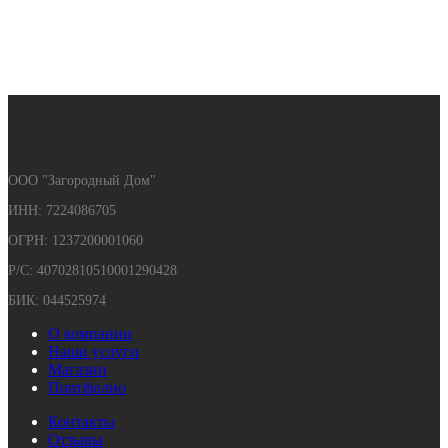
ООО "Загородный Дом"
ИНН: 7224086705
ОГРН: 1237200001060
Р/С: 40702810510001290428
БИК: 044525974
О компании
Наши услуги
Магазин
Портфолио
Контакты
Отзывы