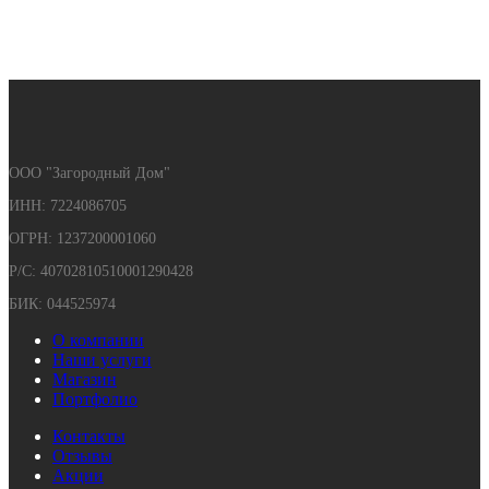
ООО "Загородный Дом"
ИНН: 7224086705
ОГРН: 1237200001060
Р/С: 40702810510001290428
БИК: 044525974
О компании
Наши услуги
Магазин
Портфолио
Контакты
Отзывы
Акции