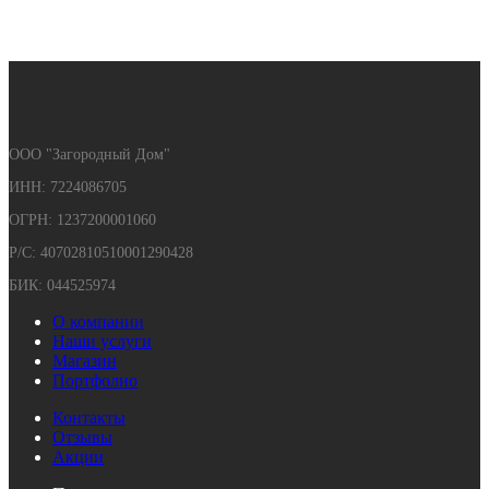
ООО "Загородный Дом"
ИНН: 7224086705
ОГРН: 1237200001060
Р/С: 40702810510001290428
БИК: 044525974
О компании
Наши услуги
Магазин
Портфолио
Контакты
Отзывы
Акции