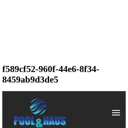
f589cf52-960f-44e6-8f34-
8459ab9d3de5