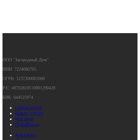
ООО "Загородный Дом"
ИНН: 7224086705
ОГРН: 1237200001060
Р/С: 40702810510001290428
БИК: 044525974
О компании
Наши услуги
Магазин
Портфолио
Контакты