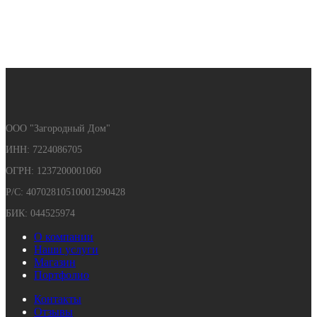
ООО "Загородный Дом"
ИНН: 7224086705
ОГРН: 1237200001060
Р/С: 40702810510001290428
БИК: 044525974
О компании
Наши услуги
Магазин
Портфолио
Контакты
Отзывы