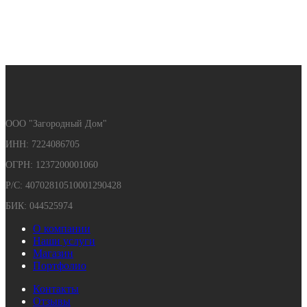
ООО "Загородный Дом"
ИНН: 7224086705
ОГРН: 1237200001060
Р/С: 40702810510001290428
БИК: 044525974
О компании
Наши услуги
Магазин
Портфолио
Контакты
Отзывы