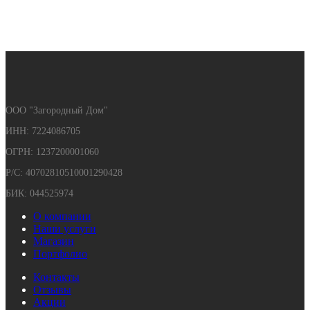
ООО "Загородный Дом"
ИНН: 7224086705
ОГРН: 1237200001060
Р/С: 40702810510001290428
БИК: 044525974
О компании
Наши услуги
Магазин
Портфолио
Контакты
Отзывы
Акции